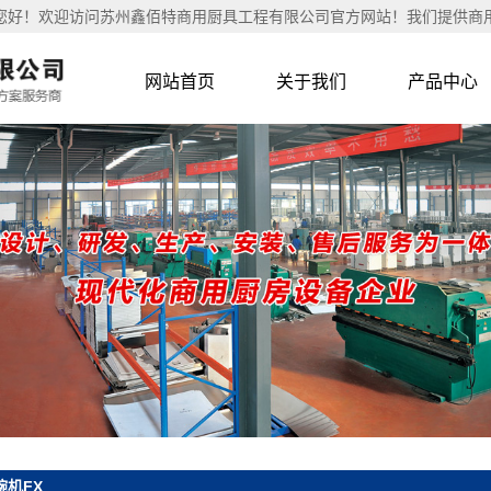
欢迎访问苏州鑫佰特商用厨具工程有限公司官方网站！我们提供商用厨具
网站首页
关于我们
产品中心
公司简介
苏州展厅体验
联系我们
苏州商用炉具
苏州商用蒸车
列
苏州排风系
柜系列
苏州商用洗刷
苏州调理台系
列
苏州西餐系
苏州商用电磁
苏州洗碗机
系列炉灶
机FX