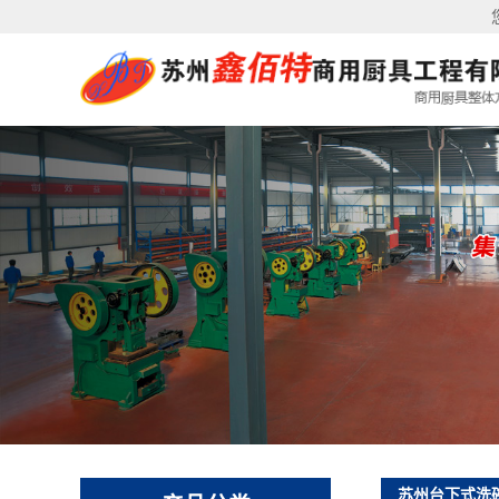
您好！
苏州台下式洗碗