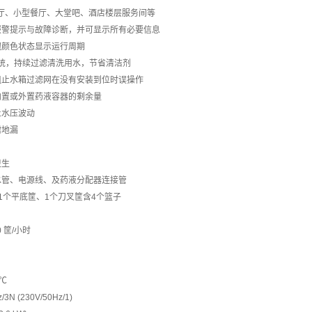
厅、小型餐厅、大堂吧、酒店楼层服务间等
带报警提示与故障诊断，并可显示所有必要信息
钮颜色状态显示运行周期
过滤系统，持续过滤清洗用水，节省清洁剂
统阻止水箱过滤网在没有安装到位时误操作
控内置或外置药液容器的剩余量
止水压波动
需地漏
卫生
排水管、电源线、及药液分配器连接管
、1个平底筐、1个刀叉筐含4个篮子
0 筐/小时
0℃
3N (230V/50Hz/1)