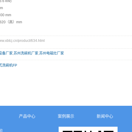
.6 kW)
mm
00 mm
×820（高）mm
xbtcj.cn/product/634.html
设备厂家
,
苏州洗碗机厂家
,
苏州电磁灶厂家
式洗碗机FP
产品中心
案例展示
新闻中心
司