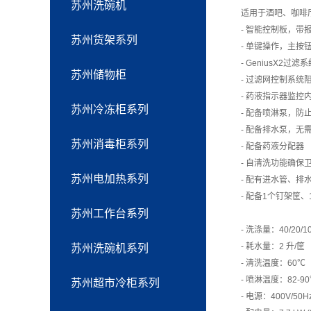
苏州洗碗机
适用于酒吧、咖啡
- 智能控制板，
苏州货架系列
- 单键操作，主按
- GeniusX2
苏州储物柜
- 过滤网控制系
- 药液指示器监
苏州冷冻柜系列
- 配备喷淋泵，防
- 配备排水泵，无
苏州消毒柜系列
- 配备药液分配器
- 自清洗功能确保
苏州电加热系列
- 配有进水管、
- 配备1个钉架筐
苏州工作台系列
- 洗涤量：40/20/1
- 耗水量：2 升/筐
苏州洗碗机系列
- 清洗温度：60℃
- 喷淋温度：82-9
苏州超市冷柜系列
- 电源：400V/50Hz/