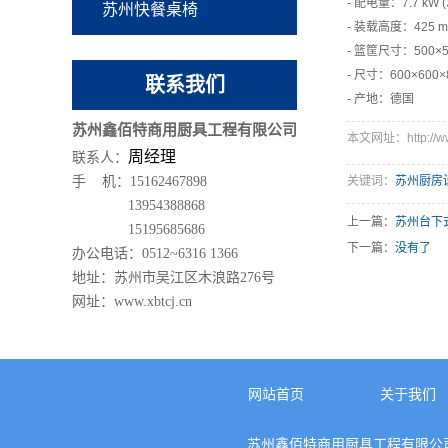
- 配电量：7.7 kW (3
苏州快餐桌椅
- 装载高度：425 
- 篮筐尺寸：500×5
- 尺寸：600×600
联系我们
- 产地：德国
苏州鑫佰特商用厨具工程有限公司
本文网址：http://www.
周经理
联系人：
关键词：
苏州厨房
手 机：15162467898
13954388868
上一篇：
苏州台下
15195685686
下一篇：
没有了
办公电话：0512~6316 1366
地址：苏州市吴江区木浪路276号
网址：www.xbtcj.cn
网站首页
关于我们
苏州鑫佰特商用厨具工程有限公