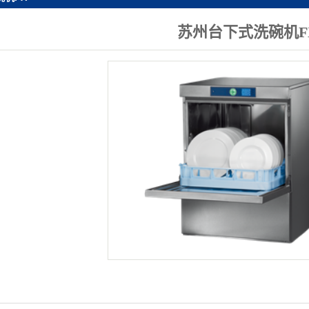
苏州货架系
苏州台下式洗碗机F
苏州储物柜
苏州冷冻柜系
苏州消毒柜系
苏州电加热系
苏州工作台系
苏州洗碗机系
苏州超市冷柜
苏州快餐桌
列