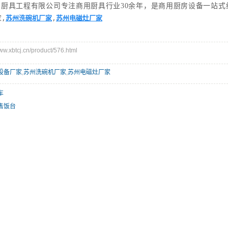
用厨具工程有限公司
专注商用厨具行业30余年，是商用厨房设备一站式
,
苏州洗碗机厂家
,
苏州电磁灶厂家
xbtcj.cn/product/576.html
设备厂家
,
苏州洗碗机厂家
,
苏州电磁灶厂家
车
售饭台