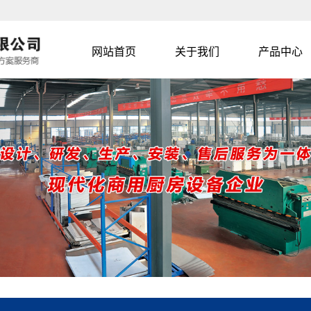
网站首页
关于我们
产品中心
公司简介
展厅体验区
联系我们
商用炉具系
商用蒸车蒸柜
排风系列
列
商用洗刷系
调理台系列
西餐系列
商用电磁灶系
洗碗机
炉灶