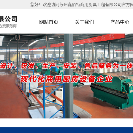
您好！欢迎访问苏州鑫佰特商用厨具工程有限公司官方网站！
网站首页
关于我们
产品中心
公司简介
展厅体验区
联系我们
商用炉具系
商用蒸车蒸柜
排风系列
列
商用洗刷系
调理台系列
西餐系列
商用电磁灶系
洗碗机
炉灶